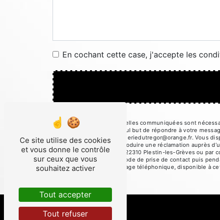
En cochant cette case, j'accepte les condi
** Les données personnelles communiquées sont nécessaires
sous-traitants dans le seul but de répondre à votre messa
Plestin-les-Grèves metalleriedutregor@orange.fr. Vous dispos
Ce site utilise des cookies
moment et du droit d’introduire une réclamation auprès d’u
et vous donne le contrôle
l'adresse ZA du Châtel - 22310 Plestin-les-Grèves ou par c
sur ceux que vous
données pendant la période de prise de contact puis pendant
souhaitez activer
d'opposition au démarchage téléphonique, disponible à ce
Tout accepter
Tout refuser