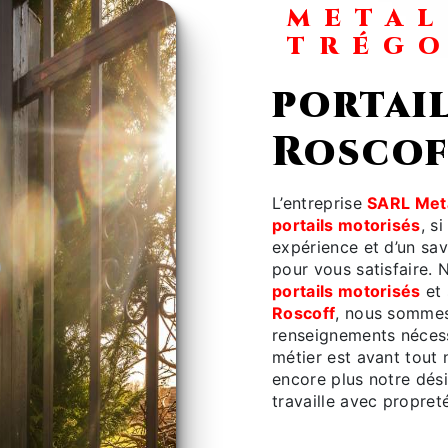
METAL
TRÉG
portai
Roscof
L’entreprise
SARL Meta
portails motorisés
, s
expérience et d’un sav
pour vous satisfaire.
portails motorisés
et 
Roscoff
, nous sommes
renseignements nécess
métier est avant tout 
encore plus notre dési
travaille avec propreté